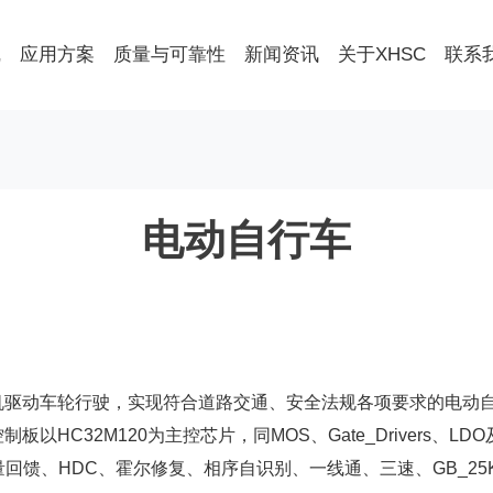
线
应用方案
质量与可靠性
新闻资讯
关于XHSC
联系
电动自行车
机驱动车轮行驶，实现符合道路交通、安全法规各项要求的电动
控制板以
HC32M120
为主控芯片，同
MOS
、
Gate_Drivers
、
LDO
量回馈、
HDC
、霍尔修复、相序自识别、一线通、三速、
GB_25