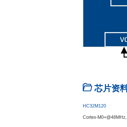
芯片资
HC32M120
Cortex-M0+@48MHz,